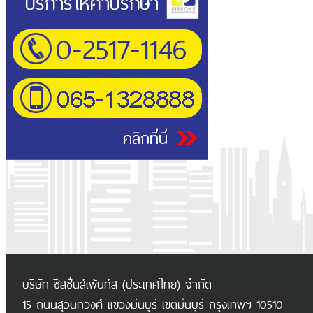
บริษัท ซีสซั่นส์เพ้นท์ส (ประเทศไทย) จำกัด
15 ถนนสุวินทวงศ์ แขวงมีนบุรี เขตมีนบุรี กรุงเทพฯ 10510