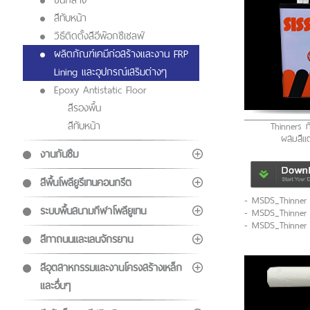
ชั้นกลาง
สีทับหน้า
วิธีติดตั้งสีอีพ๊อกซีเซลฟ์
ผลิตภัณฑ์เคมีก่อสร้างและงาน FRP
Lining และอุปกรณ์เสริมต่างๆ
Epoxy Antistatic Floor
สีรองพื้น
สีทับหน้า
Thinners ท
ผสมสีแต
งานกันซึม
สีพื้นโพลียูรีเทนคอนกรีต
- MSDS_Thinner 
ระบบพื้นสนามกีฬาโพลียูเทน
- MSDS_Thinner
- MSDS_Thinner 
สีทาถนนและเลนจักรยาน
สีอุตสาหกรรมและงานโครงสร้างเหล็ก
และอื่นๆ